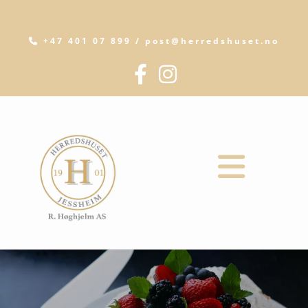
+47 401 07 899 / post@herredshuset.no
