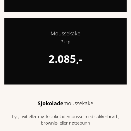
Moussekake
3.etg
2.085,-
Sjokolade
moussekake
Lys, hvit eller mørk sjokolademousse med sukkerbrød-,
brownie- eller nøttebunn