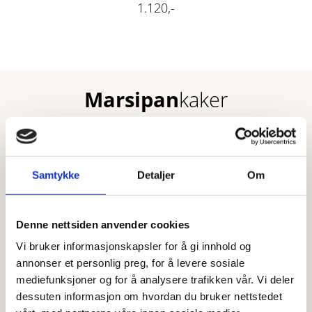
1.120,-
Marsipan
kaker
Marsipankake
Samtykke
Detaljer
Om
Rund 14-18 biter
Denne nettsiden anvender cookies
Allergener: hvete, melk, egg, mandel
Vi bruker informasjonskapsler for å gi innhold og
795,-
annonser et personlig preg, for å levere sosiale
mediefunksjoner og for å analysere trafikken vår. Vi deler
Bryllupspris (ekstra pynt etc.) 1.000,-
dessuten informasjon om hvordan du bruker nettstedet