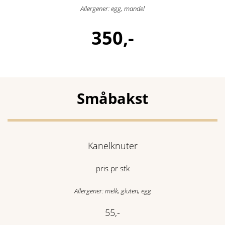
Allergener: egg, mandel
350,-
Småbakst
Kanelknuter
pris pr stk
Allergener: melk, gluten, egg
55,-