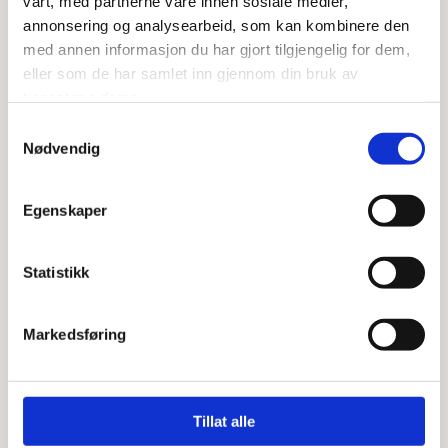
vårt, med partnerne våre innen sosiale medier,
annonsering og analysearbeid, som kan kombinere den
Marsipankake, 2 etg
med annen informasjon du har gjort tilgjengelig for dem,
eller som de har samlet inn gjennom din bruk av
tjenestene deres.
Allergener: hvete, melk, egg, mandel
Samtykkevalg
Nødvendig
1.590,-
Egenskaper
Bryllupspris (ekstra pynt etc.) 2.000,-
Statistikk
Marsipankake, 3 etg
Markedsføring
Allergener: hvete, melk, egg, mandel
2.385,-
Tillat alle