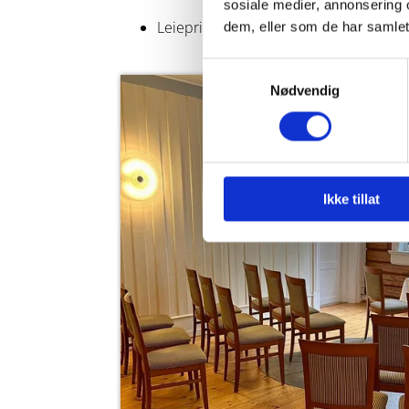
sosiale medier, annonsering 
Leiepris utover angitt tid: kr 950,- per 
dem, eller som de har samlet
Samtykkevalg
Nødvendig
Ikke tillat