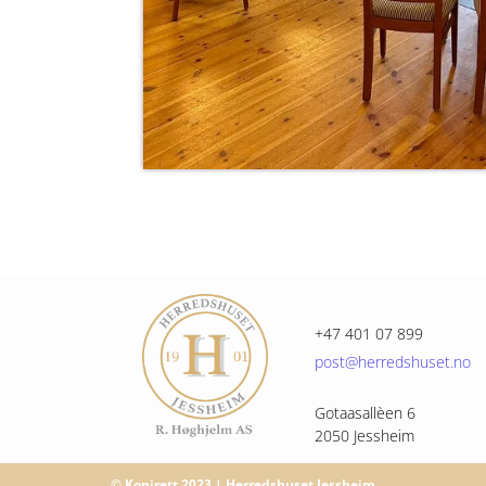
+47 401 07 899
post@herredshuset.no
Gotaasallèen 6
2050 Jessheim
© Kopirett 2023 | Herredshuset Jessheim