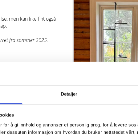
lse, men kan like fint også
kap.
erret fra sommer 2025.
n trekkes ned)
Detaljer
ookies
 for å gi innhold og annonser et personlig preg, for å levere sos
deler dessuten informasjon om hvordan du bruker nettstedet vårt,