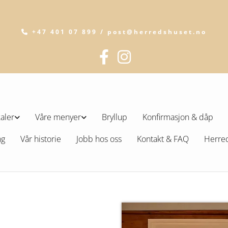
+47 401 07 899 / post@herredshuset.no

kaler
Våre menyer
Bryllup
Konfirmasjon & dåp
ng
Vår historie
Jobb hos oss
Kontakt & FAQ
Herre