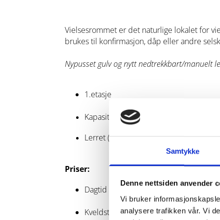
Vielsesrommet er det naturlige lokalet for vie
brukes til konfirmasjon, dåp eller andre sels
Nypusset gulv og nytt nedtrekkbart/manuelt l
1.etasje
Kapasitet: 25-30 personer
Lerret (som er skjult på veggen men ka
Samtykke
Priser:
Denne nettsiden anvender c
Dagtid (08:00 til 16:00): kr 2650,-
Vi bruker informasjonskapsler
analysere trafikken vår. Vi 
Kveldstid (16:00 til 00:00): kr 3150,-