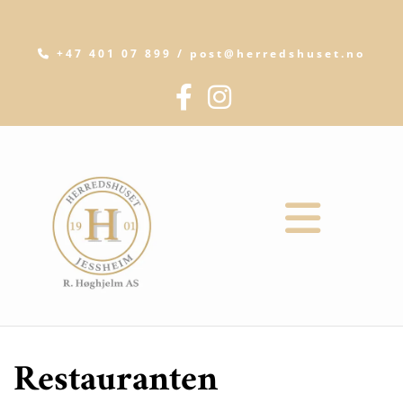
+47 401 07 899 / post@herredshuset.no

Restauranten